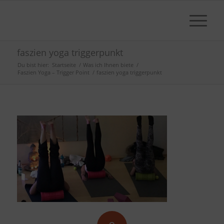
faszien yoga triggerpunkt
Du bist hier:
Startseite
/
Was ich Ihnen biete
/
Faszien Yoga – Trigger Point
/
faszien yoga triggerpunkt