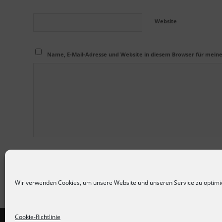
Website
Name, E-Mail-Adresse und Website in diesem Browser für mein
Wir verwenden Cookies, um unsere Website und unseren Service zu optimi
Cookie-Richtlinie
© Copyright -
YOGA-Inspirationen
-
Enfold Theme by Kriesi