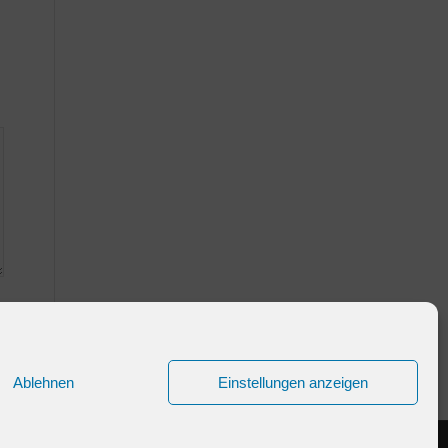
Ablehnen
Einstellungen anzeigen
Kontakt
Impressum
Datenschutz
Cookie-Richtlinie (EU)