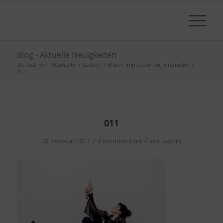
Blog - Aktuelle Neuigkeiten
Du bist hier:
Startseite
/
Galerie
/
Bilder, Impressionen, Eindrücke
/
011
011
/
/
20. Februar 2021
0 Kommentare
von
admin