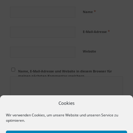
*
Name
*
E-Mail-Adresse
Website
Name, E-Mail-Adresse und Website in diesem Browser für
meinen nächsten Kommentar speichern.
Cookies
Wir verwenden Cookies, um unsere Website und unseren Service zu
optimieren.