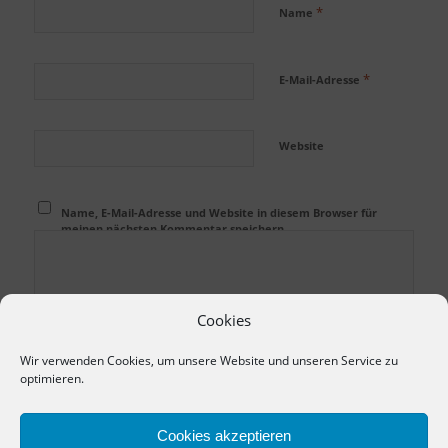
*
Name
*
E-Mail-Adresse
Website
Name, E-Mail-Adresse und Website in diesem Browser für
meinen nächsten Kommentar speichern.
Cookies
Wir verwenden Cookies, um unsere Website und unseren Service zu
optimieren.
Cookies akzeptieren