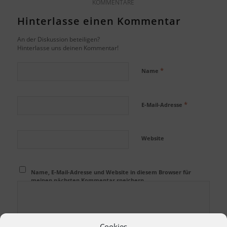
KOMMENTARE
Hinterlasse einen Kommentar
An der Diskussion beteiligen?
Hinterlasse uns deinen Kommentar!
*
Name
*
E-Mail-Adresse
Website
Name, E-Mail-Adresse und Website in diesem Browser für
meinen nächsten Kommentar speichern.
Cookies