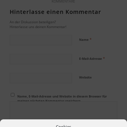
KOMMENTARE
Hinterlasse einen Kommentar
An der Diskussion beteiligen?
Hinterlasse uns deinen Kommentar!
*
Name
*
E-Mail-Adresse
Website
Name, E-Mail-Adresse und Website in diesem Browser für
meinen nächsten Kommentar speichern.
Cookies