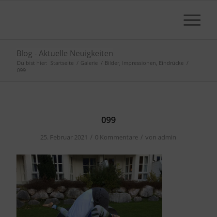
Blog - Aktuelle Neuigkeiten
Du bist hier:
Startseite
/
Galerie
/
Bilder, Impressionen, Eindrücke
/
099
099
/
/
25. Februar 2021
0 Kommentare
von
admin