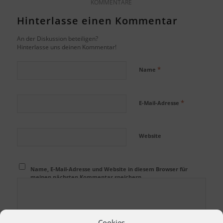
KOMMENTARE
Hinterlasse einen Kommentar
An der Diskussion beteiligen?
Hinterlasse uns deinen Kommentar!
*
Name
*
E-Mail-Adresse
Website
Name, E-Mail-Adresse und Website in diesem Browser für
meinen nächsten Kommentar speichern.
Cookies