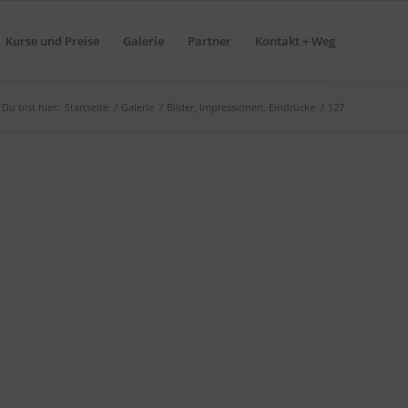
Kurse und Preise
Galerie
Partner
Kontakt + Weg
Du bist hier:
Startseite
/
Galerie
/
Bilder, Impressionen, Eindrücke
/
127