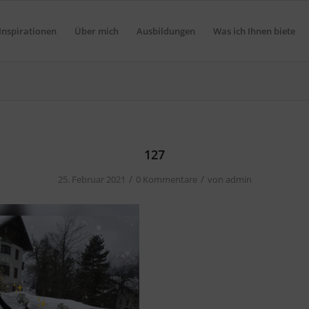
Inspirationen
Über mich
Ausbildungen
Was ich Ihnen biete
127
/
/
25. Februar 2021
0 Kommentare
von
admin