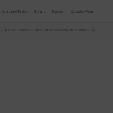
Kurse und Preise
Galerie
Partner
Kontakt + Weg
Du bist hier:
Startseite
/
Galerie
/
Bilder, Impressionen, Eindrücke
/
137