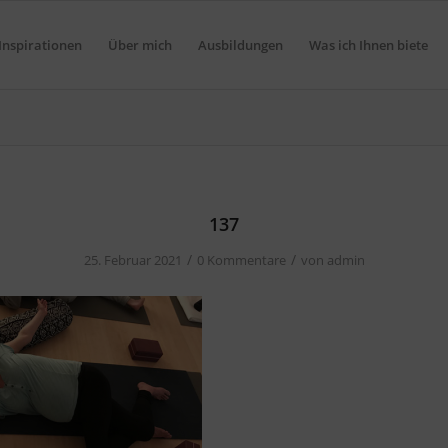
Inspirationen
Über mich
Ausbildungen
Was ich Ihnen biete
137
/
/
25. Februar 2021
0 Kommentare
von
admin