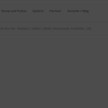
Kurse und Preise
Galerie
Partner
Kontakt + Weg
Du bist hier:
Startseite
/
Galerie
/
Bilder, Impressionen, Eindrücke
/
222