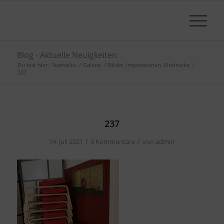
Blog - Aktuelle Neuigkeiten
Du bist hier:
Startseite
/
Galerie
/
Bilder, Impressionen, Eindrücke
/
237
237
/
/
14. Juli 2021
0 Kommentare
von
admin