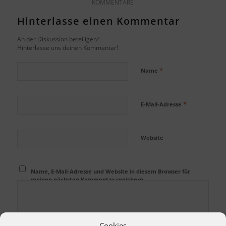
KOMMENTARE
Hinterlasse einen Kommentar
An der Diskussion beteiligen?
Hinterlasse uns deinen Kommentar!
*
Name
*
E-Mail-Adresse
Website
Name, E-Mail-Adresse und Website in diesem Browser für
meinen nächsten Kommentar speichern.
Cookies