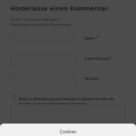
Hinterlasse einen Kommentar
An der Diskussion beteiligen?
Hinterlasse uns deinen Kommentar!
*
Name
*
E-Mail-Adresse
Website
Name, E-Mail-Adresse und Website in diesem Browser für
meinen nächsten Kommentar speichern.
Cookies