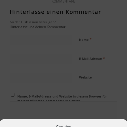
KOMMENTARE
Hinterlasse einen Kommentar
An der Diskussion beteiligen?
Hinterlasse uns deinen Kommentar!
*
Name
*
E-Mail-Adresse
Website
Name, E-Mail-Adresse und Website in diesem Browser für
meinen nächsten Kommentar speichern.
Cookies