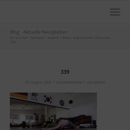
Blog - Aktuelle Neuigkeiten
Du bist hier:
Startseite
/
Galerie
/
Bilder, Impressionen, Eindrücke
/
339
339
/
/
27. August 2021
0 Kommentare
von
admin