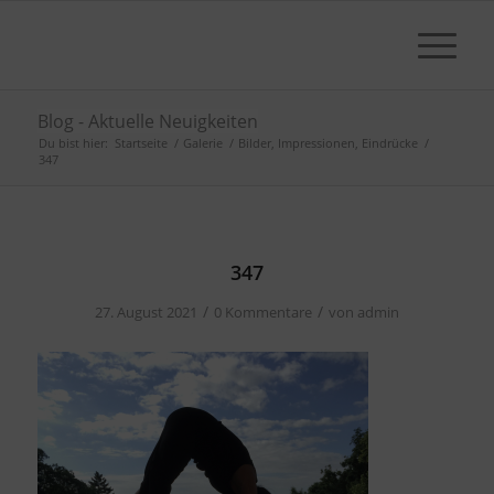
Blog - Aktuelle Neuigkeiten
Du bist hier:
Startseite
/
Galerie
/
Bilder, Impressionen, Eindrücke
/
347
347
/
/
27. August 2021
0 Kommentare
von
admin