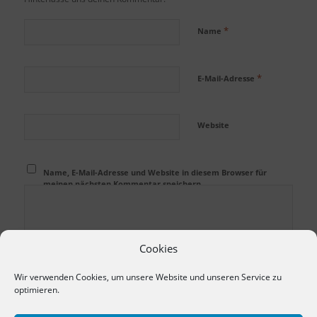
*
Name
*
E-Mail-Adresse
Website
Name, E-Mail-Adresse und Website in diesem Browser für
meinen nächsten Kommentar speichern.
Cookies
Wir verwenden Cookies, um unsere Website und unseren Service zu
optimieren.