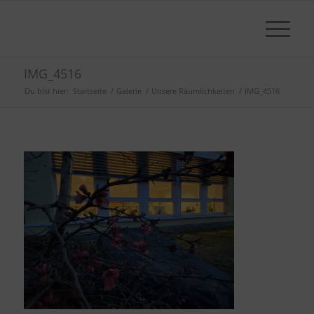
IMG_4516
Du bist hier:
Startseite
/
Galerie
/
Unsere Räumlichkeiten
/
IMG_4516